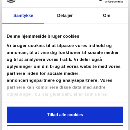
Indlæg
Samtykke
Detaljer
Om
Denne hjemmeside bruger cookies
Vi bruger cookies til at tilpasse vores indhold og
annoncer, til at vise dig funktioner til sociale medier
og til at analysere vores trafik. Vi deler også
oplysninger om din brug af vores website med vores
“Trader” er en unik aktietjeneste, som skal hjælpe
partnere inden for sociale medier,
investorer med inspiration til at komme i gang med
annonceringspartnere og analysepartnere. Vores
aktieinvestering.
partnere kan kombinere disse data med andre
oplysninger, du har givet dem, eller som de har
Der udsendes 3-4 aktietips hver uge på SMS og mail, som
indsamlet fra din brug af deres tjenester. Du
abonnenterne har mulighed for at kopiere.
Udover
samtykker til vores cookies, hvis du fortsætter med at
Tillad alle cookies
anvende vores hjemmeside.
handelsbeskeder om køb og salg af aktier, sendes der
kortfattede aktieanalyser og aktiekommentarer.
Du får
direkte besked om
salg af aktier, enten når der skal