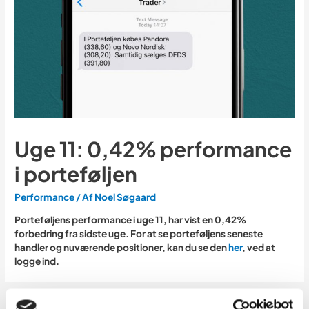
Uge 11: 0,42% performance
i porteføljen
Performance
/ Af
Noel Søgaard
Porteføljens performance i
uge 11
, har vist en
0,42%
forbedring fra sidste uge. For at se porteføljens seneste
handler og nuværende positioner, kan du se den
her
, ved at
logge ind.
←
Forrige
Næste Indlæg
→