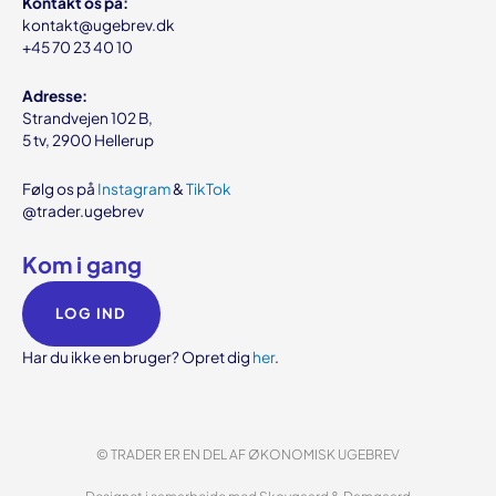
Kontakt os på:
kontakt@ugebrev.dk
+45 70 23 40 10
Adresse:
Strandvejen 102 B,
5 tv, 2900 Hellerup
Følg os på
Instagram
&
TikTok
@trader.ugebrev
Kom i gang
LOG IND
Har du ikke en bruger? Opret dig
her
.
© TRADER ER EN DEL AF
ØKONOMISK UGEBREV