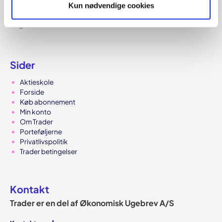
Kun nødvendige cookies
hjemtages en gevinst, eller når et muligt kurstab skal
begrænses.
Sider
Aktieskole
Forside
Køb abonnement
Min konto
Om Trader
Porteføljerne
Privatlivspolitik
Trader betingelser
Kontakt
Trader er en del af Økonomisk Ugebrev A/S