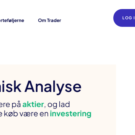
LOG 
rteføljerne
Om Trader