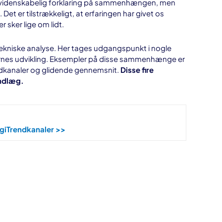
 en videnskabelig forklaring på sammenhængen, men
Det er tilstrækkeligt, at erfaringen har givet os
 sker lige om lidt.
ekniske analyse. Her tages udgangspunkt i nogle
es udvikling. Eksempler på disse sammenhænge er
endkanaler og glidende gennemsnit.
Disse fire
indlæg.
gi
Trendkanaler >>