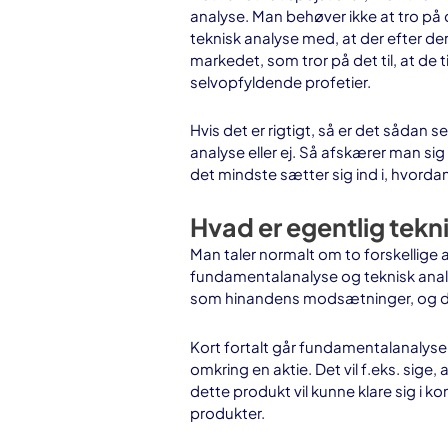
analyse. Man behøver ikke at tro på d
teknisk analyse med, at der efter der
markedet, som tror på det til, at de 
selvopfyldende profetier.
Hvis det er rigtigt, så er det sådan 
analyse eller ej. Så afskæ
rer man sig 
det mindste sætter sig ind i, hvorda
Hvad er egentlig tekn
Man taler normalt om to forskellige
fundamentalanalyse og teknisk anal
som hinandens modsætninger, og det 
Kort fortalt går fundamentalanalys
omkring en aktie. Det vil f.eks. sige
dette produkt vil kunne klare sig i 
produkter.