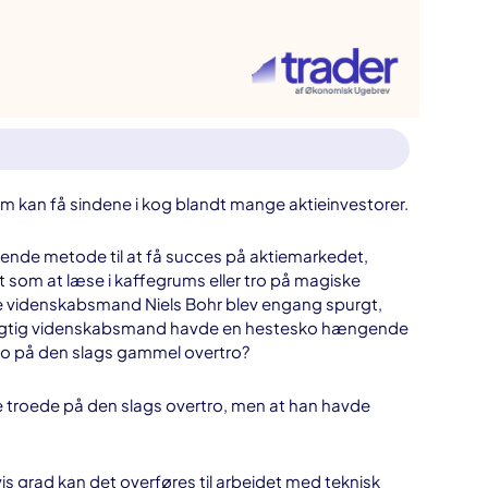
om kan få sindene i kog blandt mange aktieinvestorer.
rende metode til at få succes på aktiemarkedet,
t som at læse i kaffegrums eller tro på magiske
e videnskabsmand Niels Bohr blev engang spurgt,
dygtig videnskabsmand havde en hestesko hængende
tro på den slags gammel overtro?
ke troede på den slags overtro, men at han havde
n vis grad kan det overføres til arbejdet med teknisk