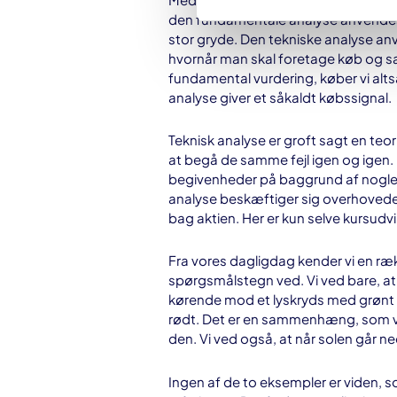
den fundamentale analyse anvendes ti
stor gryde. Den tekniske analyse anve
hvornår man skal foretage køb og sal
fundamental vurdering, køber vi alt
analyse giver et såkaldt købssignal.
Teknisk analyse er groft sagt en te
at begå de samme fejl igen og igen. 
begivenheder på baggrund af nogle 
analyse beskæftiger sig overhovedet
bag aktien. Her er kun selve kursudvi
Fra vores dagligdag kender vi en 
spørgsmålstegn ved. Vi ved bare, 
kørende mod et lyskryds med grønt lys
rødt. Det er en sammenhæng, som vi 
den. Vi ved også, at når solen går n
Ingen af de to eksempler er viden, so