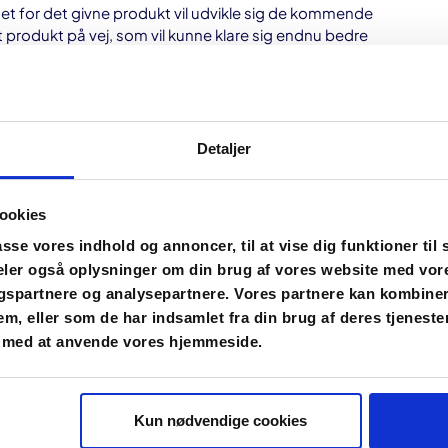
t for det givne produkt vil udvikle sig de kommende
 produkt på vej, som vil kunne klare sig endnu bedre
levant at vurdere, er kvaliteten af selskabets
r i stand til at håndtere netop den markedssituation,
de kommende år, osv. Dette var kun et par enkelte
Detaljer
 fundamentalanalysen indeholder. Eller burde
ookies
ktor, som kan have den mindste indflydelse på et
asse vores indhold og annoncer, til at vise dig funktioner til 
damentalanalyse. Lige fra den nationaløkonomi
ske
deler også oplysninger om din brug af vores website med vor
n ny produktchef ved det konkurrerende firma.
gspartnere og analysepartnere. Vores partnere kan kombine
em, eller som de har indsamlet fra din brug af deres tjeneste
ig gøre at lave en 100 % dækkende
r med at anvende vores hjemmeside.
å et glimrende billede af, om den pågældende
eskæftige sig med. Og hvis den er det, bliver
utning om et køb så den tekniske analyse.
Kun nødvendige cookies
to analyseformer supplerer hinanden på den måde, at