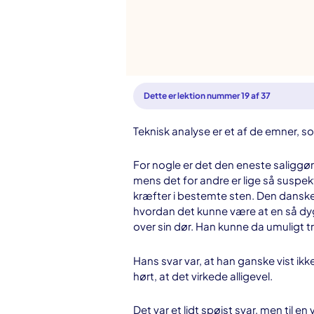
Dette er lektion nummer 19 af 37
Teknisk analyse er et af de emner, s
For nogle er det den eneste saliggø
mens det for andre er lige så suspek
kræfter i bestemte sten. Den dansk
hvordan det kunne være at en så 
over sin dør. Han kunne da umuligt 
Hans svar var, at han ganske vist ik
hørt, at det virkede alligevel.
Det var et lidt spøjst svar, men til e