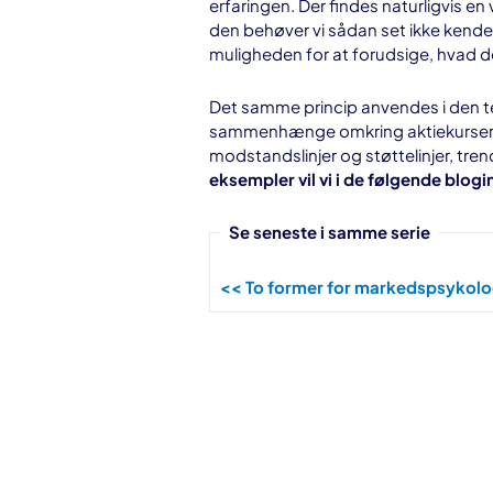
erfaringen. Der findes naturligvis
den behøver vi sådan set ikke kende. 
muligheden for at forudsige, hvad der
Det samme princip anvendes i den t
sammenhænge omkring aktiekursern
modstandslinjer og støttelinjer, tr
eksempler vil vi i de følgende blog
Se seneste i samme serie
<< To former for markedspsykolo