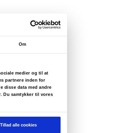
Om
sociale medier og til at
es partnere inden for
re disse data med andre
r. Du samtykker til vores
Tillad alle cookies