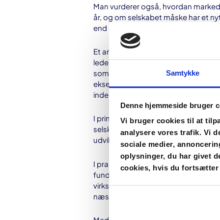
Man vurderer også, hvordan markede
år, og om selskabet måske har et nyt
end det nuværende.
Et andet element, som det vil være re
ledelse. Det er vigtigt, at ledelsen e
som må forventes at være gældende 
Samtykke
eksempler på de mange forhold, som
indeholde.
Denne hjemmeside bruger c
I princippet bør stort set enhver fa
Vi bruger cookies til at tilp
selskabs indtjening, indgå i en fun
analysere vores trafik. Vi 
udvikling i USA til ansættelsen af e
sociale medier, annoncerin
oplysninger, du har givet d
I praksis kan det derfor ikke lade s
cookies, hvis du fortsætte
fundamentalanalyse, men man kan f
virksomhed overhovedet er værd at b
næste skridt inden en eventuel besl
Med andre ord kan man sige, at de 