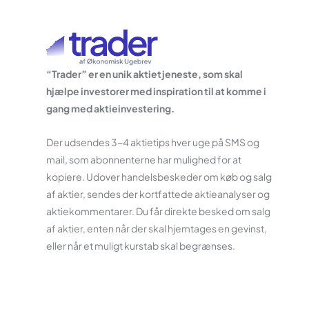
“Trader” er en unik aktietjeneste, som skal
hjælpe investorer med inspiration til at komme i
gang med aktieinvestering.
Der udsendes 3-4 aktietips hver uge på SMS og
mail, som abonnenterne har mulighed for at
kopiere.
Udover handelsbeskeder om køb og salg
af aktier, sendes der kortfattede aktieanalyser og
aktiekommentarer.
Du får direkte besked om
salg
af aktier, enten når der skal hjemtages en gevinst,
eller når et muligt kurstab skal begrænses.