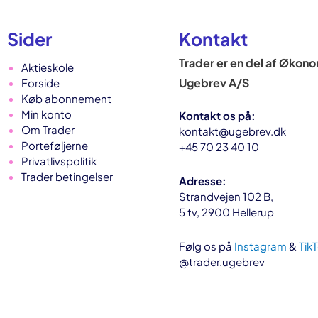
Sider
Kontakt
Trader er en del af Økon
Aktieskole
Ugebrev A/S
Forside
Køb abonnement
Min konto
Kontakt os på:
Om Trader
kontakt@ugebrev.dk
Porteføljerne
+45 70 23 40 10
Privatlivspolitik
Trader betingelser
Adresse:
Strandvejen 102 B,
5 tv, 2900 Hellerup
Følg os på
Instagram
&
Tik
@trader.ugebrev