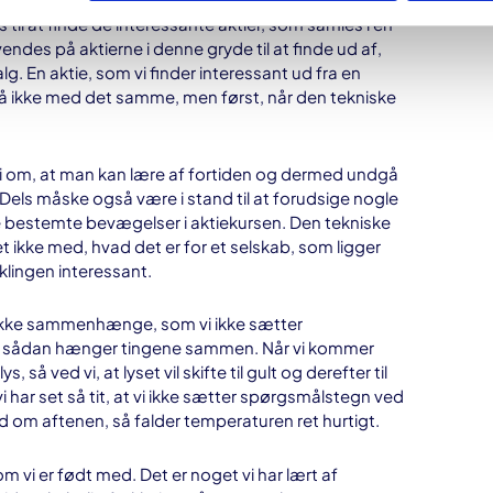
l at finde de interessante aktier, som samles i en
ndes på aktierne i denne gryde til at finde ud af,
g. En aktie, som vi finder interessant ud fra en
så ikke med det samme, men først, når den tekniske
ori om, at man kan lære af fortiden og dermed undgå
Dels måske også være i stand til at forudsige nogle
bestemte bevægelser i aktiekursen. Den tekniske
 ikke med, hvad det er for et selskab, som ligger
klingen interessant.
række sammenhænge, som vi ikke sætter
at sådan hænger tingene sammen. Når vi kommer
, så ved vi, at lyset vil
skifte til gult og derefter til
har set så tit, at vi ikke sætter spørgsmålstegn ved
ed om aftenen, så falder temperaturen ret hurtigt.
m vi er født med. Det er noget vi har lært af