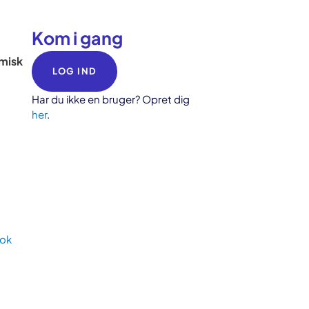
Kom i gang
omisk
LOG IND
Har du ikke en bruger? Opret dig
her
.
Tok